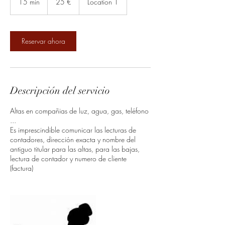
15 min
1
25 €
Location 1
5
m
i
Reservar ahora
n
Descripción del servicio
Altas en compañias de luz, agua, gas, teléfono
...
Es imprescindible comunicar las lecturas de
contadores, dirección exacta y nombre del
antiguo titular para las altas, para las bajas,
lectura de contador y numero de cliente
(factura)