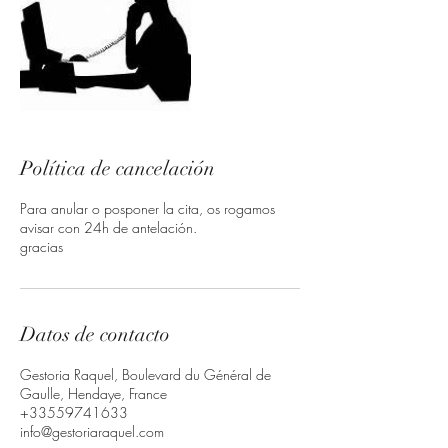
Política de cancelación
Para anular o posponer la cita, os rogamos
avisar con 24h de antelación.
gracias
Datos de contacto
Gestoria Raquel, Boulevard du Général de
Gaulle, Hendaye, France
+33559741633
info@gestoriaraquel.com