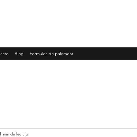
acto
Blog
Formules de paiement
1 min de lectura