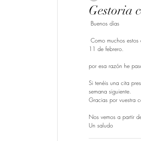
Gestoria
 Buenos días
 Como muchos estos días estoy confinada en casa con mis hijos a partir de hoy y hasta el día 
11 de febrero.
por esa razón he pas
Si tenéis una cita pr
semana siguiente. 
Gracias por vuestra 
Nos vemos a partir d
Un saludo 