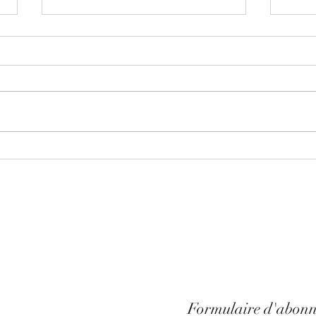
Gestoria cerrada del 23 al 25 de
Marzo
Buenos dias, La gestoria
permanecera cerrada del 23 al 25
de marzo ... Volvere en plena
forma para atacar en breve la
campana de...
Decla
sobre
fecha
Formulaire d'abon