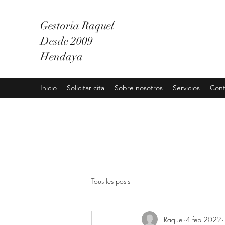
Gestoria Raquel
Desde 2009
Hendaya
Inicio
Solicitar cita
Sobre nosotros
Servicios
Cont
Tous les posts
Raquel
4 feb 2022